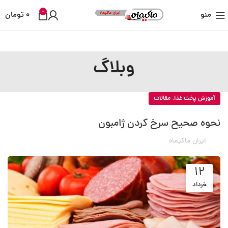
0
منو
0
تومان
وبلاگ
,
آموزش پخت غذا
مقالات
نحوه صحیح سرخ کردن ژامبون
ایران ماکیماه
12
خرداد