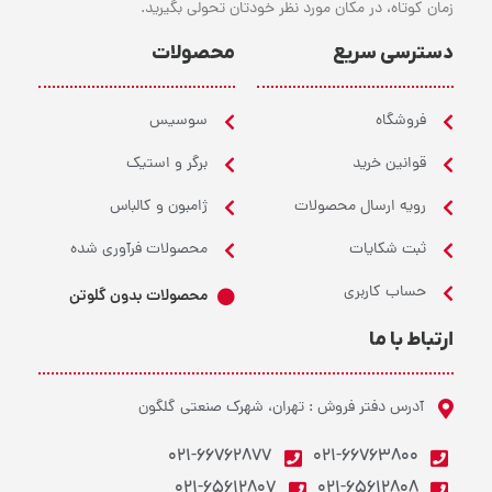
زمان کوتاه، در مکان مورد نظر خودتان تحولی بگیرید.
دسترسی سریع
محصولات
فروشگاه
سوسیس
قوانین خرید
برگر و استیک
رویه ارسال محصولات
ژامبون و کالباس
ثبت شکایات
محصولات فرآوری شده
حساب کاربری
محصولات بدون گلوتن
ارتباط با ما
آدرس دفتر فروش : تهران، شهرک صنعتی گلگون
021-66762877
021-66763800
021-65612807
021-65612808