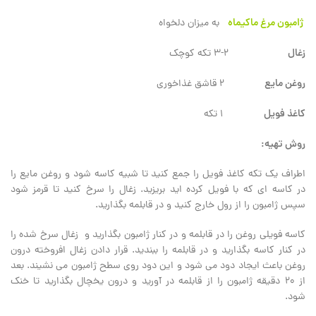
ژامبون مرغ ماکیماه
به میزان دلخواه
زغال
2-3 تکه کوچک
روغن مایع
2 قاشق غذاخوری
کاغذ فویل
1 تکه
روش تهیه:
اطراف یک تکه کاغذ فویل را جمع کنید تا شبیه کاسه شود و روغن مایع را
در کاسه ای که با فویل کرده اید بریزید. زغال را سرخ کنید تا قرمز شود
سپس ژامبون را از رول خارج کنید و در قابلمه بگذارید.
کاسه فویلی روغن را در قابلمه و در کنار ژامبون بگذارید و زغال سرخ شده را
در کنار کاسه بگذارید و در قابلمه را ببندید. قرار دادن زغال افروخته درون
روغن باعث ایجاد دود می شود و این دود روی سطح ژامبون می نشیند. بعد
از 20 دقیقه ژامبون را از قابلمه در آورید و درون یخچال بگذارید تا خنک
شود.