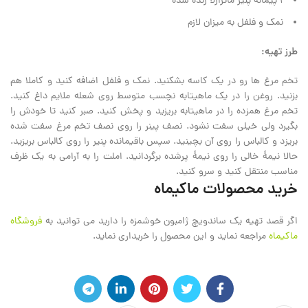
۱ پیمانه پنیر ماتزارلا رنده شده
نمک و فلفل به میزان لازم
طرز تهیه:
تخم مرغ ها رو در یک کاسه بشکنید. نمک و فلفل اضافه کنید و کاملا هم
بزنید. روغن را در یک ماهیتابه نچسب متوسط روی شعله ملایم داغ کنید.
تخم مرغ همزده را در ماهیتابه بریزید و پخش کنید. صبر کنید تا خودش را
بگیرد ولی‌ خیلی‌ سفت نشود. نصف پینر را روی نصف تخم مرغ سفت شده
بریزد و کالباس را روی آن‌ بچینید. سپس باقیمانده پنیر را روی کالباس بریزید.
حالا نیمهٔ خالی‌ را روی نیمهٔ پرشده برگردانید. املت را به آرامی به یک ظرف
مناسب منتقل کنید و سرو کنید.
خرید محصولات ماکیماه
اگر قصد تهیه یک ساندویچ ژامبون خوشمزه را دارید می توانید به
فروشگاه
ماکیماه
مراجعه نماید و این محصول را خریداری نماید.