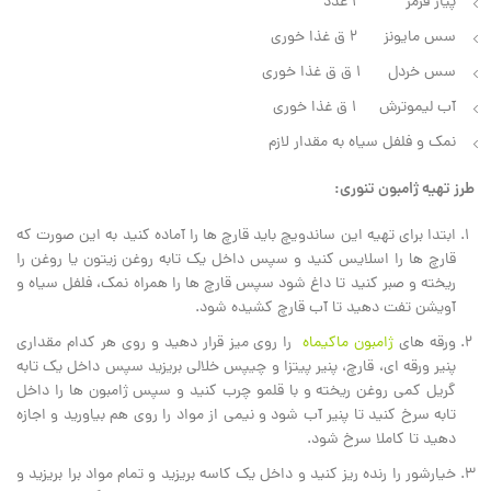
پیاز قرمز ۱ عدد
سس مایونز ۲ ق غذا خوری
سس خردل ۱ ق ق غذا خوری
آب لیموترش ۱ ق غذا خوری
نمک و فلفل سیاه به مقدار لازم
طرز تهیه ژامبون تنوری:
ابتدا برای تهیه این ساندویچ باید قارچ ها را آماده کنید به این صورت که
قارچ ها را اسلایس کنید و سپس داخل یک تابه روغن زیتون یا روغن را
ریخته و صبر کنید تا داغ شود سپس قارچ ها را همراه نمک، فلفل سیاه و
آویشن تفت دهید تا آب قارچ کشیده شود.
ورقه های
ژامبون ماکیماه
را روی میز قرار دهید و روی هر کدام مقداری
پنیر ورقه ای، قارچ، پنیر پیتزا و چیپس خلالی بریزید سپس داخل یک تابه
گریل کمی روغن ریخته و با قلمو چرب کنید و سپس ژامبون ها را داخل
تابه سرخ کنید تا پنیر آب شود و نیمی از مواد را روی هم بیاورید و اجازه
دهید تا کاملا سرخ شود.
خیارشور را رنده ریز کنید و داخل یک کاسه بریزید و تمام مواد برا بریزید و