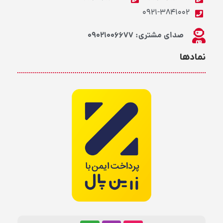
0921-3841002
صدای مشتری: 09021006677
نمادها