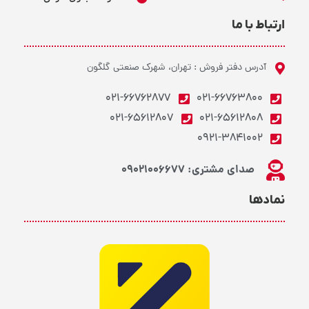
ارتباط با ما
آدرس دفتر فروش : تهران، شهرک صنعتی گلگون
021-66762877
021-66763800
021-65612807
021-65612808
0921-3841002
صدای مشتری: 09021006677
نمادها