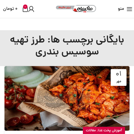
0
منو
0
تومان
بایگانی برچسب ها: طرز تهیه
سوسیس بندری
01
مهر
,
آموزش پخت غذا
مقالات