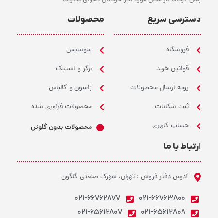
زمان کوتاه، در مکان مورد نظر خودتان تحولی بگیرید.
دسترسی سریع
محصولات
فروشگاه
سوسیس
قوانین خرید
برگر و استیک
رویه ارسال محصولات
ژامبون و کالباس
ثبت شکایات
محصولات فرآوری شده
حساب کاربری
محصولات بدون گلوتن
ارتباط با ما
آدرس دفتر فروش : تهران، شهرک صنعتی گلگون
021-66762877
021-66763800
021-65612807
021-65612808