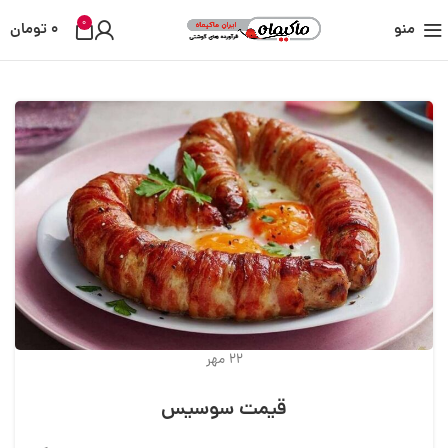
0
منو
0
تومان
22
مهر
قیمت سوسیس