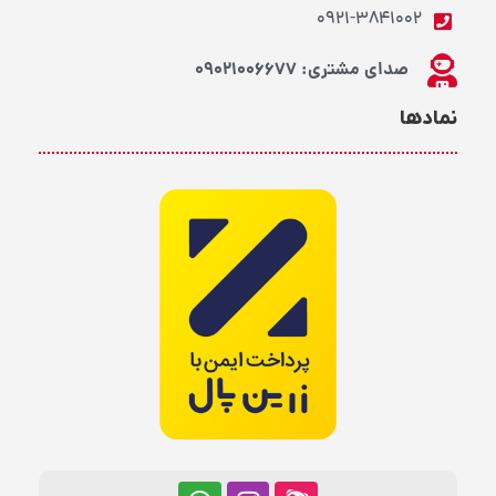
0921-3841002
صدای مشتری: 09021006677
نمادها