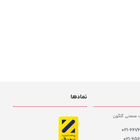
نمادها
ک صنعتی گلگون
021-667
021-65