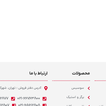
محصولات
ارتباط با ما
سوسیس
آدرس دفتر فروش : تهران، شهر
برگر و استیک
62877
021-66763800
612807
021-65612808